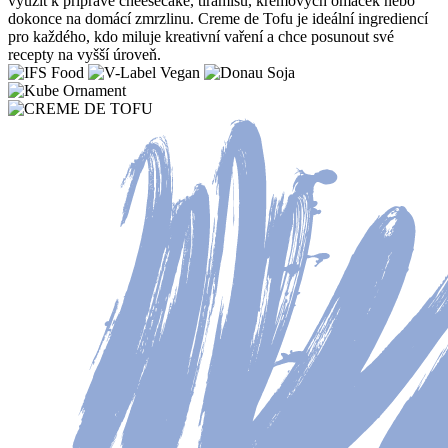
využít k přípravě cheesecake, tiramisu, krémových omáček nebo
dokonce na domácí zmrzlinu. Creme de Tofu je ideální ingrediencí
pro každého, kdo miluje kreativní vaření a chce posunout své
recepty na vyšší úroveň.