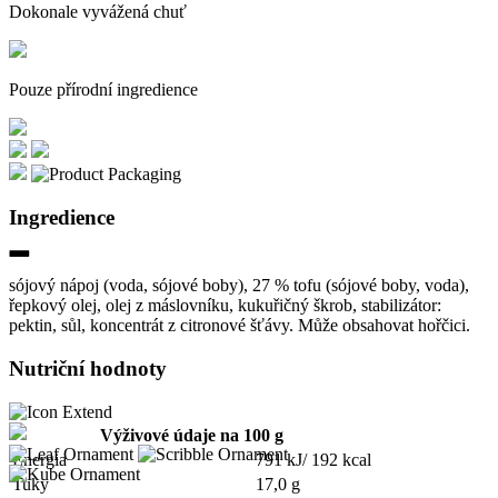
Dokonale vyvážená chuť
Pouze přírodní ingredience
Ingredience
sójový nápoj (voda, sójové boby), 27 % tofu (sójové boby, voda),
řepkový olej, olej z máslovníku, kukuřičný škrob, stabilizátor:
pektin, sůl, koncentrát z citronové šťávy. Může obsahovat hořčici.
Nutriční hodnoty
Výživové údaje na 100 g
Energia
791 kJ/ 192 kcal
Tuky
17,0 g