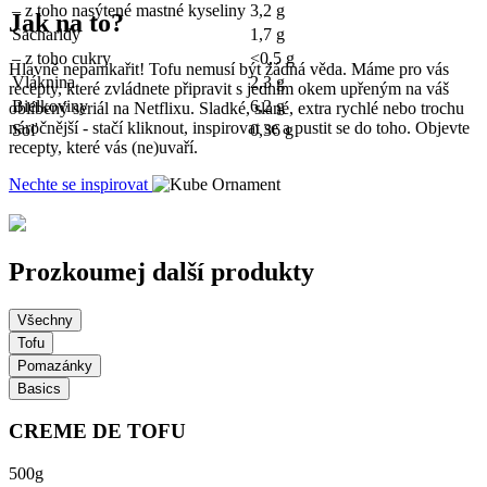
– z toho nasýtené mastné kyseliny
3,2 g
Jak na to?
Sacharidy
1,7 g
– z toho cukry
<0,5 g
Hlavně nepanikařit! Tofu nemusí být žádná věda. Máme pro vás
Vláknina
2,3 g
recepty, které zvládnete připravit s jedním okem upřeným na váš
Bielkoviny
6,2 g
oblíbený seriál na Netflixu. Sladké, slané, extra rychlé nebo trochu
náročnější - stačí kliknout, inspirovat se a pustit se do toho. Objevte
Soľ
0,36 g
recepty, které vás (ne)uvaří.
Nechte se inspirovat
Prozkoumej další produkty
Všechny
Tofu
Pomazánky
Basics
CREME DE TOFU
500g