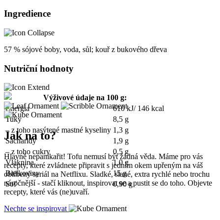
Ingredience
57 % sójové boby, voda, sůl; kouř z bukového dřeva
Nutriční hodnoty
Výživové údaje na 100 g:
Energia
610 kJ/ 146 kcal
Tuky
8,5 g
– z toho nasýtené mastné kyseliny
1,3 g
Jak na to?
Sacharidy
1,9 g
– z toho cukry
0,5 g
Hlavně nepanikařit! Tofu nemusí být žádná věda. Máme pro vás
Vláknina
1,0 g
recepty, které zvládnete připravit s jedním okem upřeným na váš
Bielkoviny
15 g
oblíbený seriál na Netflixu. Sladké, slané, extra rychlé nebo trochu
náročnější - stačí kliknout, inspirovat se a pustit se do toho. Objevte
Soľ
0,90 g
recepty, které vás (ne)uvaří.
Nechte se inspirovat