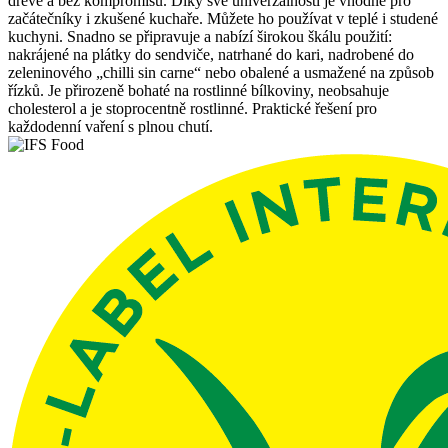
dřevě a bez kompromisů. Díky své univerzálnosti je vhodné pro
začátečníky i zkušené kuchaře. Můžete ho používat v teplé i studené
kuchyni. Snadno se připravuje a nabízí širokou škálu použití:
nakrájené na plátky do sendviče, natrhané do kari, nadrobené do
zeleninového „chilli sin carne“ nebo obalené a usmažené na způsob
řízků. Je přirozeně bohaté na rostlinné bílkoviny, neobsahuje
cholesterol a je stoprocentně rostlinné. Praktické řešení pro
každodenní vaření s plnou chutí.