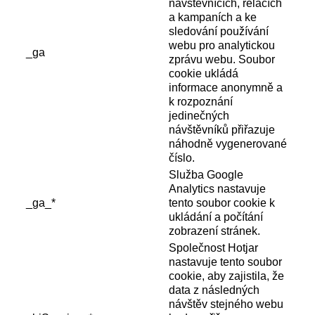
návštěvnících, relacích
a kampaních a ke
sledování používání
webu pro analytickou
_ga
zprávu webu. Soubor
cookie ukládá
informace anonymně a
k rozpoznání
jedinečných
návštěvníků přiřazuje
náhodně vygenerované
číslo.
Služba Google
Analytics nastavuje
_ga_*
tento soubor cookie k
ukládání a počítání
zobrazení stránek.
Společnost Hotjar
nastavuje tento soubor
cookie, aby zajistila, že
data z následných
návštěv stejného webu