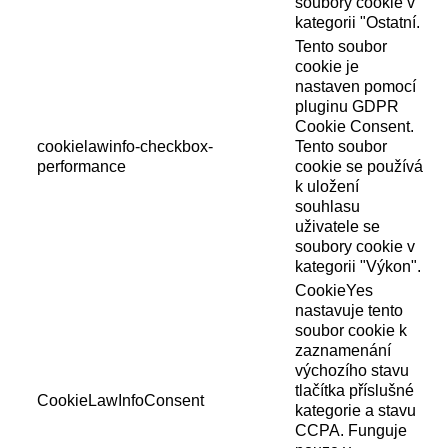
soubory cookie v
kategorii "Ostatní.
Tento soubor
cookie je
nastaven pomocí
pluginu GDPR
Cookie Consent.
cookielawinfo-checkbox-
Tento soubor
performance
cookie se používá
k uložení
souhlasu
uživatele se
soubory cookie v
kategorii "Výkon".
CookieYes
nastavuje tento
soubor cookie k
zaznamenání
výchozího stavu
tlačítka příslušné
CookieLawInfoConsent
kategorie a stavu
CCPA. Funguje