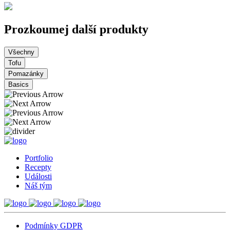
Prozkoumej další produkty
Všechny
Tofu
Pomazánky
Basics
Portfolio
Recepty
Události
Náš tým
Podmínky GDPR