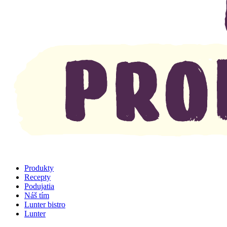
Produkty
Recepty
Podujatia
Náš tím
Lunter bistro
Lunter