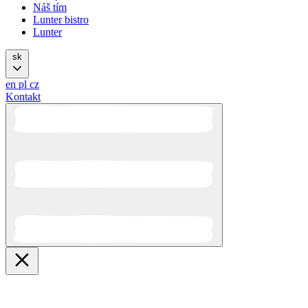
Náš tím
Lunter bistro
Lunter
sk
en
pl
cz
Kontakt