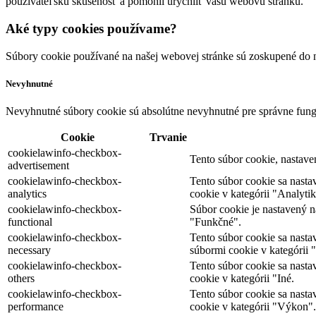
používateľskú skúsenosť a pomohli urýchliť vašu webovú stránku.
Aké typy cookies používame?
Súbory cookie používané na našej webovej stránke sú zoskupené do n
Nevyhnutné
Nevyhnutné súbory cookie sú absolútne nevyhnutné pre správne fung
Cookie
Trvanie
cookielawinfo-checkbox-
Tento súbor cookie, nastav
advertisement
cookielawinfo-checkbox-
Tento súbor cookie sa nast
analytics
cookie v kategórii "Analytik
cookielawinfo-checkbox-
Súbor cookie je nastavený 
functional
"Funkčné".
cookielawinfo-checkbox-
Tento súbor cookie sa nast
necessary
súbormi cookie v kategórii
cookielawinfo-checkbox-
Tento súbor cookie sa nast
others
cookie v kategórii "Iné.
cookielawinfo-checkbox-
Tento súbor cookie sa nast
performance
cookie v kategórii "Výkon".