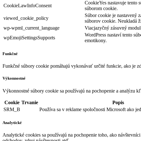
CookieYes nastavuje tento s
CookieLawInfoConsent
súborom cookie.
Súbor cookie je nastavený 
viewed_cookie_policy
súborov cookie. Neukladá ž
wp-wpml_current_language
Viacjazyčný zásuvný modul 
WordPress nastaví tento súb
wpEmojiSettingsSupports
emotikony.
Funkčné
Funkčné súbory cookie pomáhajú vykonávať určité funkcie, ako je zdi
Výkonnostné
Výkonnostné súbory cookie sa používajú na pochopenie a analýzu kľú
Cookie
Trvanie
Popis
SRM_B
Používa sa v reklame spoločnosti Microsoft ako je
Analytické
Analytické cookies sa používajú na pochopenie toho, ako návštevníci
odchodov, zdroj návštevnosti atď.