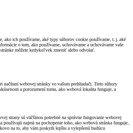
kie, ako ich používame, aké typy súborov cookie používame, t. j. aké
 informácie o tom, ako používame, uchovávame a uchovávame vaše
j stránke môžete kedykoľvek zmeniť alebo odvolať.
i načítaní webovej stránky vo vašom prehliadači. Tieto súbory
skúsenosti a porozumení tomu, ako webová lokalita funguje, a
 prvej strany sú väčšinou potrebné na správne fungovanie webovej
sa používajú najmä na pochopenie toho, ako webová stránka funguje,
elkovo na to, aby vám poskytli lepšiu a vylepšenú budúcu