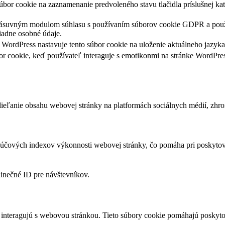
úbor cookie na zaznamenanie predvoleného stavu tlačidla príslušnej k
zásuvným modulom súhlasu s používaním súborov cookie GDPR a používa
iadne osobné údaje.
WordPress nastavuje tento súbor cookie na uloženie aktuálneho jazyka
or cookie, keď používateľ interaguje s emotikonmi na stránke WordPres
eľanie obsahu webovej stránky na platformách sociálnych médií, zhroma
čových indexov výkonnosti webovej stránky, čo pomáha pri poskytovan
dinečné ID pre návštevníkov.
 interagujú s webovou stránkou. Tieto súbory cookie pomáhajú poskyto