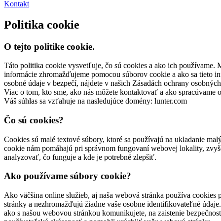
Kontakt
Politika cookie
O tejto politike cookie.
Táto politika cookie vysvetľuje, čo sú cookies a ako ich používame. Ma
informácie zhromažďujeme pomocou súborov cookie a ako sa tieto in
osobné údaje v bezpečí, nájdete v našich Zásadách ochrany osobných
Viac o tom, kto sme, ako nás môžete kontaktovať a ako spracúvame o
Váš súhlas sa vzťahuje na nasledujúce domény: lunter.com
Čo sú cookies?
Cookies sú malé textové súbory, ktoré sa používajú na ukladanie mal
cookie nám pomáhajú pri správnom fungovaní webovej lokality, zvyšov
analyzovať, čo funguje a kde je potrebné zlepšiť.
Ako používame súbory cookie?
Ako väčšina online služieb, aj naša webová stránka používa cookies p
stránky a nezhromažďujú žiadne vaše osobne identifikovateľné údaje
ako s našou webovou stránkou komunikujete, na zaistenie bezpečnosti 