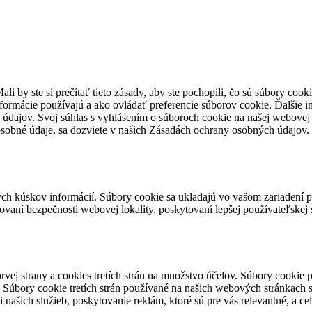
li by ste si prečítať tieto zásady, aby ste pochopili, čo sú súbory coo
formácie používajú a ako ovládať preferencie súborov cookie. Ďalšie
 údajov. Svoj súhlas s vyhlásením o súboroch cookie na našej webove
sobné údaje, sa dozviete v našich Zásadách ochrany osobných údajov.
ých kúskov informácií. Súbory cookie sa ukladajú vo vašom zariadení pr
aní bezpečnosti webovej lokality, poskytovaní lepšej používateľskej 
rvej strany a cookies tretích strán na množstvo účelov. Súbory cookie
. Súbory cookie tretích strán používané na našich webových stránkach 
našich služieb, poskytovanie reklám, ktoré sú pre vás relevantné, a c