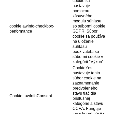
cookie sa
nastavuje
pomocou
zásuvného
modulu súhlasu
cookielawinfo-checkbox-
so súbormi cookie
performance
GDPR. Súbor
cookie sa používa
na uloženie
súhlasu
používateľa so
súbormi cookie v
kategórii "Výkon".
CookieYes
nastavuje tento
súbor cookie na
zaznamenanie
predvoleného
stavu tlačidla
CookieLawInfoConsent
príslušnej
kategórie a stavu
CCPA. Funguje
len v koordinácii s