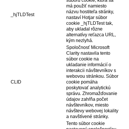
súboru cookie, ktorá sa
má použiť namiesto
názvu hostiteľa stránky,
_hjTLDTest
nastaví Hotjar súbor
cookie _hjTLDTest tak,
aby ukladal rôzne
alternatívy reťazca URL,
kým nezlyhá.
Spoločnosť Microsoft
Clarity nastavila tento
súbor cookie na
ukladanie informácií o
interakcii návštevníkov s
webovou stránkou. Súbor
CLID
cookie pomáha
poskytovať analytickú
správu. Zhromažďovanie
údajov zahŕňa počet
návštevníkov, miesto
návštevy webovej lokality
a navštívené stránky.
Tento súbor cookie