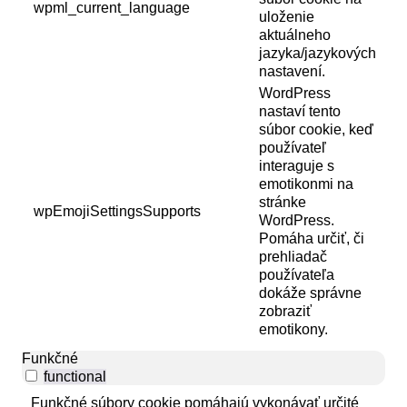
wpml_current_language
uloženie
aktuálneho
jazyka/jazykových
nastavení.
WordPress
nastaví tento
súbor cookie, keď
používateľ
interaguje s
emotikonmi na
stránke
wpEmojiSettingsSupports
WordPress.
Pomáha určiť, či
prehliadač
používateľa
dokáže správne
zobraziť
emotikony.
Funkčné
functional
Funkčné súbory cookie pomáhajú vykonávať určité