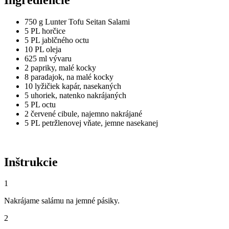
750 g Lunter Tofu Seitan Salami
5 PL horčice
5 PL jablčného octu
10 PL oleja
625 ml vývaru
2 papriky, malé kocky
8 paradajok, na malé kocky
10 lyžičiek kapár, nasekaných
5 uhoriek, natenko nakrájaných
5 PL octu
2 červené cibule, najemno nakrájané
5 PL petržlenovej vňate, jemne nasekanej
Inštrukcie
1
Nakrájame salámu na jemné pásiky.
2